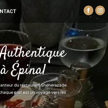
NTACT
 Authentique
à Épinal
chanteur du restaurant Shéhérazade.
chaque plat est un voyage vers les