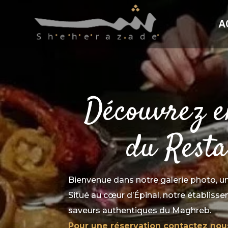
A
Découvrez e
du Resta
Bienvenue dans notre galerie photo, un
Situé au cœur d’Épinal, notre établiss
saveurs authentiques du Maghreb.
Pour une réservation contactez no