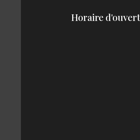
Horaire d'ouver
MARDI au JEUDI
12h00 – 14h00
19h00 – 21h30
VENDREDI - SAMED
12h00 – 14h00
19h00 – 22h00
DIMANCHE
12h00 - 14h00