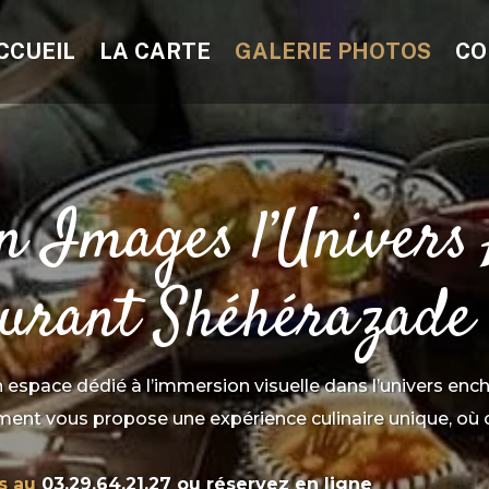
CCUEIL
LA CARTE
GALERIE PHOTOS
CO
n Images l’Univers
urant Shéhérazade 
 espace dédié à l’immersion visuelle dans l’univers en
ement vous propose une expérience culinaire unique, où 
us au
03.29.64.21.27 ou réservez en ligne